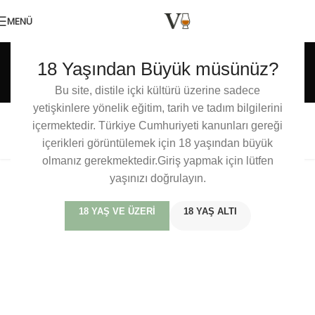
MENÜ
Etiket arşivleri:
18 Yaşından Büyük müsünüz?
Glentauchers
Bu site, distile içki kültürü üzerine sadece
yetişkinlere yönelik eğitim, tarih ve tadım bilgilerini
içermektedir. Türkiye Cumhuriyeti kanunları gereği
The Ballantine’s Single Malt Serisi
içerikleri görüntülemek için 18 yaşından büyük
olmanız gerekmektedir.Giriş yapmak için lütfen
yaşınızı doğrulayın.
18 YAŞ VE ÜZERI
18 YAŞ ALTI