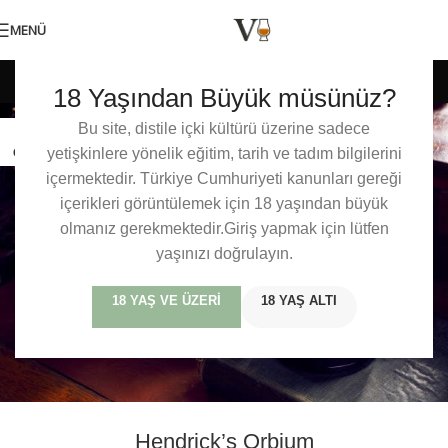
MENÜ
Etiket arşivleri: Hendrick’s
18 Yaşından Büyük müsünüz?
Bu site, distile içki kültürü üzerine sadece
03
yetişkinlere yönelik eğitim, tarih ve tadım bilgilerini
OCA
içermektedir. Türkiye Cumhuriyeti kanunları gereği
içerikleri görüntülemek için 18 yaşından büyük
olmanız gerekmektedir.Giriş yapmak için lütfen
yaşınızı doğrulayın.
18 YAŞ VE ÜZERI
18 YAŞ ALTI
Hendrick’s Orbium