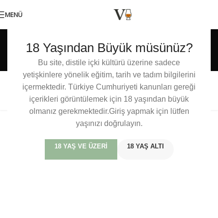
MENÜ
Etiket arşivleri: Whisky
18 Yaşından Büyük müsünüz?
Bible 2018
Bu site, distile içki kültürü üzerine sadece
yetişkinlere yönelik eğitim, tarih ve tadım bilgilerini
içermektedir. Türkiye Cumhuriyeti kanunları gereği
Jim Murray’s Whisky Bible 2018
içerikleri görüntülemek için 18 yaşından büyük
olmanız gerekmektedir.Giriş yapmak için lütfen
yaşınızı doğrulayın.
18 YAŞ VE ÜZERI
18 YAŞ ALTI