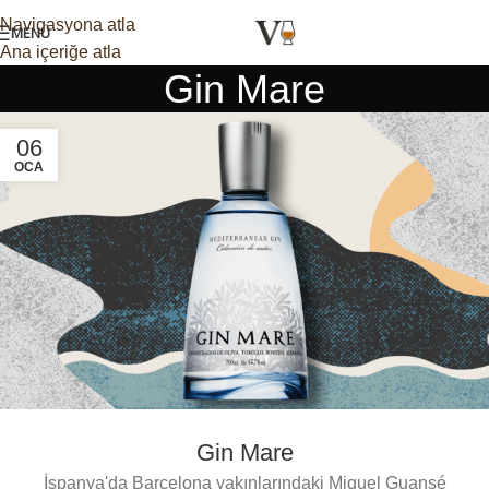
Navigasyona atla
MENÜ
Ana içeriğe atla
Gin Mare
06
OCA
Gin Mare
İspanya'da Barcelona yakınlarındaki Miquel Guansé