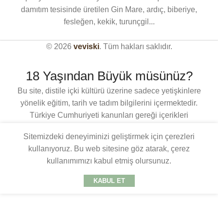
damıtım tesisinde üretilen Gin Mare, ardıç, biberiye,
fesleğen, kekik, turunçgil...
© 2026
veviski
. Tüm hakları saklıdır.
18 Yaşından Büyük müsünüz?
Bu site, distile içki kültürü üzerine sadece yetişkinlere
yönelik eğitim, tarih ve tadım bilgilerini içermektedir.
Türkiye Cumhuriyeti kanunları gereği içerikleri
görüntülemek için 18 yaşından büyük olmanız
Sitemizdeki deneyiminizi geliştirmek için çerezleri
gerekmektedir.Giriş yapmak için lütfen yaşınızı
kullanıyoruz. Bu web sitesine göz atarak, çerez
doğrulayın.
kullanımımızı kabul etmiş olursunuz.
18 YAŞ VE ÜZERI
18 YAŞ ALTI
KABUL ET