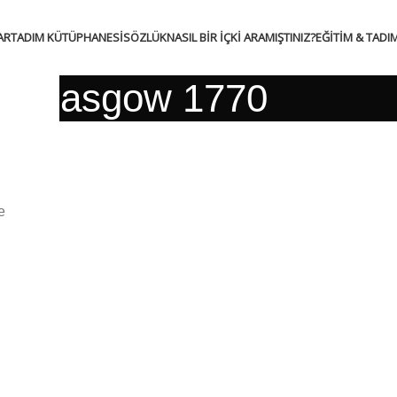
AR
TADIM KÜTÜPHANESI
SÖZLÜK
NASIL BIR İÇKI ARAMIŞTINIZ?
EĞITIM & TADI
Glasgow 1770
e