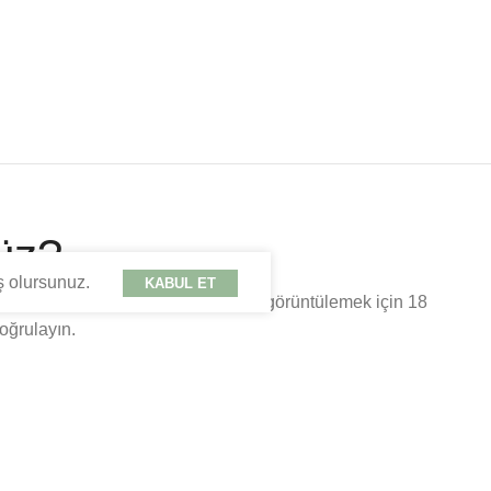
üz?
ş olursunuz.
KABUL ET
umhuriyeti kanunları gereği içerikleri görüntülemek için 18
oğrulayın.