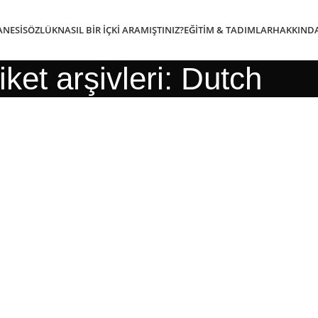
ANESI
SÖZLÜK
NASIL BIR İÇKI ARAMIŞTINIZ?
EĞITIM & TADIMLAR
HAKKIND
iket arşivleri: Dutch