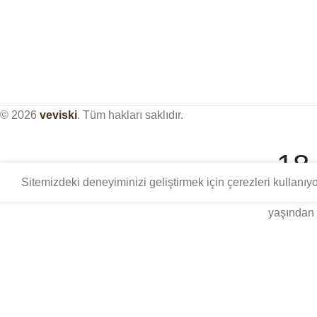
© 2026
veviski
. Tüm hakları saklıdır.
18
Sitemizdeki deneyiminizi geliştirmek için çerezleri kullanı
Bu site, distile içki kültürü üzerine sadece yetişkinlere 
yaşından 