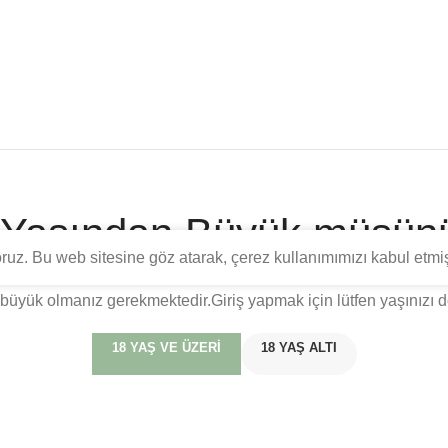
 Yaşından Büyük müsün
yoruz. Bu web sitesine göz atarak, çerez kullanımımızı kabul etmi
yönelik eğitim, tarih ve tadım bilgilerini içermektedir. Türkiye C
büyük olmanız gerekmektedir.Giriş yapmak için lütfen yaşınızı d
18 YAŞ VE ÜZERI
18 YAŞ ALTI