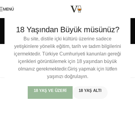
MENÜ
Etiket arşivleri: Platinum
18 Yaşından Büyük müsünüz?
Label
Bu site, distile içki kültürü üzerine sadece
yetişkinlere yönelik eğitim, tarih ve tadım bilgilerini
içermektedir. Türkiye Cumhuriyeti kanunları gereği
Johnnie Walker Platinum Label kimlik
içerikleri görüntülemek için 18 yaşından büyük
değiştiriyor!
olmanız gerekmektedir.Giriş yapmak için lütfen
yaşınızı doğrulayın.
18 YAŞ VE ÜZERI
18 YAŞ ALTI