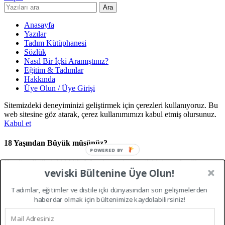
Ara
Anasayfa
Yazılar
Tadım Kütüphanesi
Sözlük
Nasıl Bir İçki Aramıştınız?
Eğitim & Tadımlar
Hakkında
Üye Olun / Üye Girişi
Sitemizdeki deneyiminizi geliştirmek için çerezleri kullanıyoruz. Bu
web sitesine göz atarak, çerez kullanımımızı kabul etmiş olursunuz.
Kabul et
18 Yaşından Büyük müsünüz?
POWERED BY
Bu site, distile içki kültürü üzerine sadece yetişkinlere yönelik
veviski Bültenine Üye Olun!
eğitim, tarih ve tadım bilgilerini içermektedir. Türkiye Cumhuriyeti
kanunları gereği içerikleri görüntülemek için 18 yaşından büyük
Tadımlar, eğitimler ve distile içki dünyasından son gelişmelerden
olmanız gerekmektedir.Giriş yapmak için lütfen yaşınızı doğrulayın.
haberdar olmak için bültenimize kaydolabilirsiniz!
Erişim Engellendi