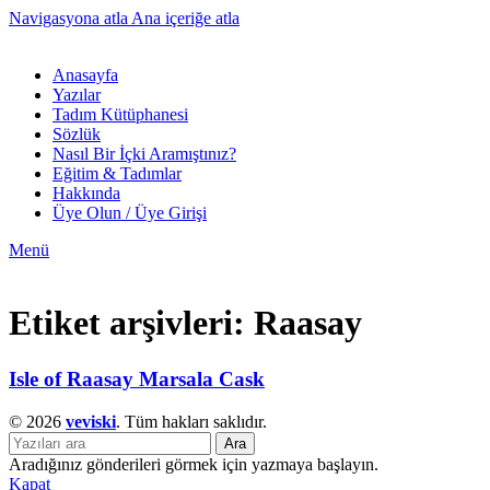
Navigasyona atla
Ana içeriğe atla
Anasayfa
Yazılar
Tadım Kütüphanesi
Sözlük
Nasıl Bir İçki Aramıştınız?
Eğitim & Tadımlar
Hakkında
Üye Olun / Üye Girişi
Menü
Etiket arşivleri: Raasay
Isle of Raasay Marsala Cask
© 2026
veviski
. Tüm hakları saklıdır.
Ara
Aradığınız gönderileri görmek için yazmaya başlayın.
Kapat