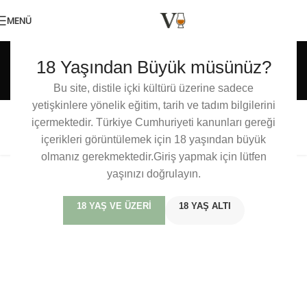
MENÜ
Etiket arşivleri: The
18 Yaşından Büyük müsünüz?
Epicurean
Bu site, distile içki kültürü üzerine sadece
yetişkinlere yönelik eğitim, tarih ve tadım bilgilerini
içermektedir. Türkiye Cumhuriyeti kanunları gereği
The Epicurean White Port Finish
içerikleri görüntülemek için 18 yaşından büyük
olmanız gerekmektedir.Giriş yapmak için lütfen
yaşınızı doğrulayın.
18 YAŞ VE ÜZERI
18 YAŞ ALTI