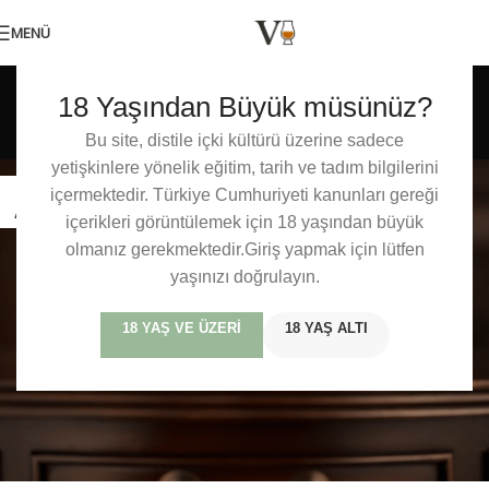
MENÜ
Etiket arşivleri: Viski
18 Yaşından Büyük müsünüz?
Bardakları
Bu site, distile içki kültürü üzerine sadece
yetişkinlere yönelik eğitim, tarih ve tadım bilgilerini
24
içermektedir. Türkiye Cumhuriyeti kanunları gereği
ARA
içerikleri görüntülemek için 18 yaşından büyük
olmanız gerekmektedir.Giriş yapmak için lütfen
yaşınızı doğrulayın.
18 YAŞ VE ÜZERI
18 YAŞ ALTI