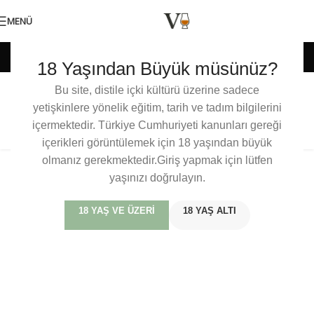
MENÜ
Catoctin Creek
18 Yaşından Büyük müsünüz?
Bu site, distile içki kültürü üzerine sadece
Catoctin Creek Cask Proof Roundstone
yetişkinlere yönelik eğitim, tarih ve tadım bilgilerini
Rye
içermektedir. Türkiye Cumhuriyeti kanunları gereği
içerikleri görüntülemek için 18 yaşından büyük
olmanız gerekmektedir.Giriş yapmak için lütfen
yaşınızı doğrulayın.
18 YAŞ VE ÜZERI
18 YAŞ ALTI