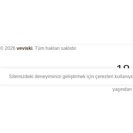
© 2026
veviski
. Tüm hakları saklıdır.
18
Sitemizdeki deneyiminizi geliştirmek için çerezleri kullanı
Bu site, distile içki kültürü üzerine sadece yetişkinlere 
yaşından 