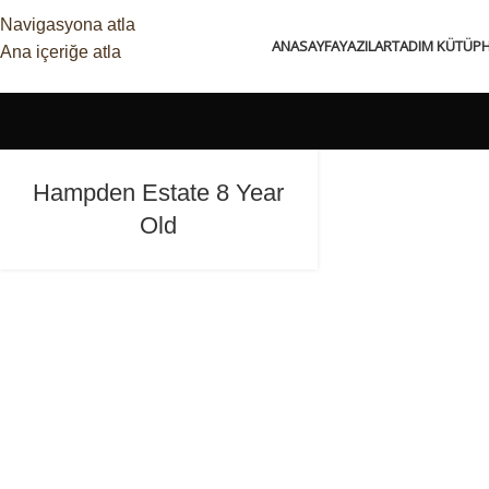
Navigasyona atla
ANASAYFA
YAZILAR
TADIM KÜTÜP
Ana içeriğe atla
Hampden Estate 8 Year
Old