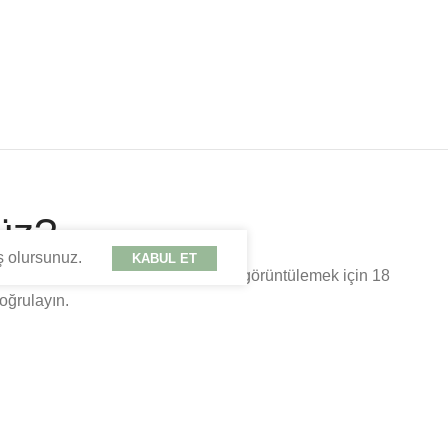
üz?
ş olursunuz.
KABUL ET
umhuriyeti kanunları gereği içerikleri görüntülemek için 18
oğrulayın.