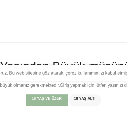
 Yaşından Büyük müsün
yoruz. Bu web sitesine göz atarak, çerez kullanımımızı kabul etmi
yönelik eğitim, tarih ve tadım bilgilerini içermektedir. Türkiye C
büyük olmanız gerekmektedir.Giriş yapmak için lütfen yaşınızı d
18 YAŞ VE ÜZERI
18 YAŞ ALTI