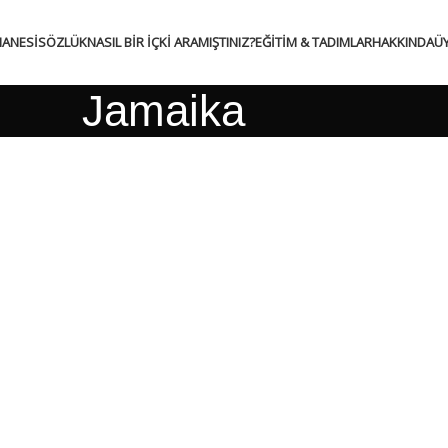
HANESI
SÖZLÜK
NASIL BIR İÇKI ARAMIŞTINIZ?
EĞITIM & TADIMLAR
HAKKINDA
ÜY
Jamaika