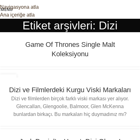
Navigasyona atla
MENÜ
Ana içeriğe atla
Etiket arşivleri: Dizi
Game Of Thrones Single Malt
Koleksiyonu
22
ŞUB
Dizi ve Filmlerdeki Kurgu Viski Markaları
Dizi ve filmlerden birçok farklı viski markası yer alıyor.
Glencallan, Glengoolie, Balmoor, Glen McKenna
bunlardan birkaçı. Bu markaları hiç duymadınız mı?