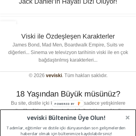
Jack Daniel’ın Hayatı Dizi Oluyor!
27
OCA
Viski ile Özdeşleşen Karakterler
James Bond, Mad Men, Boardwalk Empire, Suits ve
diğerleri... Sinema ve televizyon tarihinin viski ile en çok
bağdaştırılmış karakterleri...
© 2026
veviski
. Tüm hakları saklıdır.
18 Yaşından Büyük müsünüz?
Bu site, distile içki kültürü üzerine sadece yetişkinlere
POWERED BY
yönelik eğitim, tarih ve tadım bilgilerini içermektedir.
veviski Bültenine Üye Olun!
Türkiye Cumhuriyeti kanunları gereği içerikleri
görüntülemek için 18 yaşından büyük olmanız
Tadımlar, eğitimler ve distile içki dünyasından son gelişmelerden
Sitemizdeki deneyiminizi geliştirmek için çerezleri
gerekmektedir.Giriş yapmak için lütfen yaşınızı
haberdar olmak için bültenimize kaydolabilirsiniz!