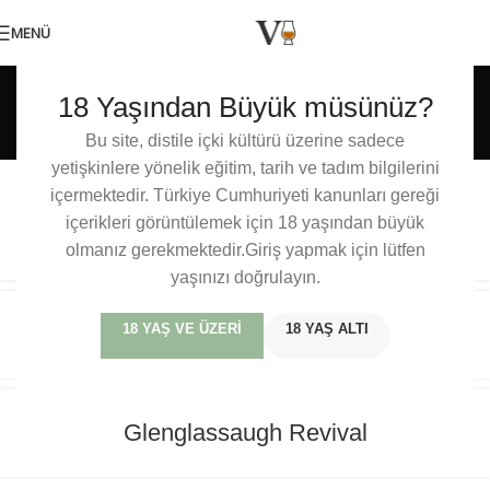
MENÜ
Etiket arşivleri:
18 Yaşından Büyük müsünüz?
Glenglassaugh
Bu site, distile içki kültürü üzerine sadece
yetişkinlere yönelik eğitim, tarih ve tadım bilgilerini
içermektedir. Türkiye Cumhuriyeti kanunları gereği
Glenglassaugh Portföyü Genişliyor:
içerikleri görüntülemek için 18 yaşından büyük
Glenglassaugh 15
olmanız gerekmektedir.Giriş yapmak için lütfen
yaşınızı doğrulayın.
Glenglassaugh Core Range
18 YAŞ VE ÜZERI
18 YAŞ ALTI
Glenglassaugh Revival