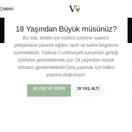
MENÜ
Etiket arşivleri: Loch
18 Yaşından Büyük müsünüz?
Lomond
Bu site, distile içki kültürü üzerine sadece
yetişkinlere yönelik eğitim, tarih ve tadım bilgilerini
içermektedir. Türkiye Cumhuriyeti kanunları gereği
Loch Lomond 18 Year Old
içerikleri görüntülemek için 18 yaşından büyük
olmanız gerekmektedir.Giriş yapmak için lütfen
yaşınızı doğrulayın.
Loch Lomond 47 Year Old
18 YAŞ VE ÜZERI
18 YAŞ ALTI