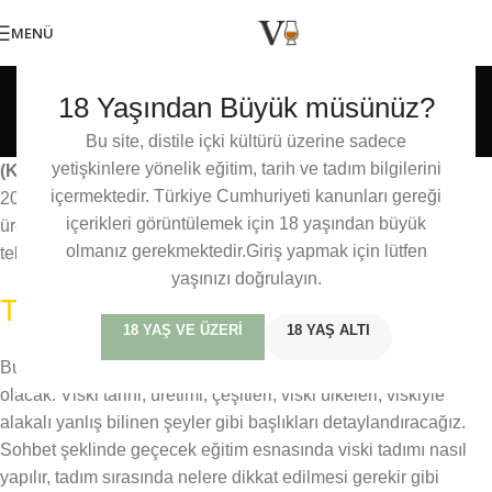
MENÜ
TADIM VE ETKINLIKLER
,
WHISKYTALKS
18 Yaşından Büyük müsünüz?
WhiskyTalks Zoom Tadımı
0
Baris Mercan
Açık 15/12/2020
Bu site, distile içki kültürü üzerine sadece
yetişkinlere yönelik eğitim, tarih ve tadım bilgilerini
(Kontenjan dolmuştur)
26 Aralık Cumartesi günü saat
içermektedir. Türkiye Cumhuriyeti kanunları gereği
20.30’da Zoom üzerinden yapacağımız tadımda viski tarihi,
içerikleri görüntülemek için 18 yaşından büyük
üretimi, çeşitleri, viski ülkeleri, sektörel gelişmeler ve tadım
olmanız gerekmektedir.Giriş yapmak için lütfen
teknikleri gibi viskiye dair tüm temel konuları konuşacağız.
yaşınızı doğrulayın.
Tadımın içeriği kısaca şu şekilde:
18 YAŞ VE ÜZERI
18 YAŞ ALTI
Bu tadımda önceliğimiz viskiye dair temel konuları kapsamak
olacak. Viski tarihi, üretimi, çeşitleri, viski ülkeleri, viskiyle
alakalı yanlış bilinen şeyler gibi başlıkları detaylandıracağız.
Sohbet şeklinde geçecek eğitim esnasında viski tadımı nasıl
yapılır, tadım sırasında nelere dikkat edilmesi gerekir gibi