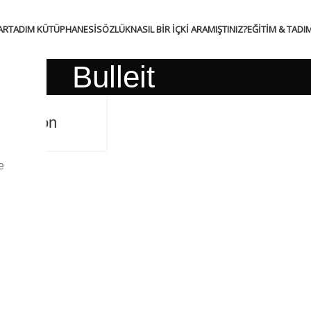
AR
TADIM KÜTÜPHANESI
SÖZLÜK
NASIL BIR İÇKI ARAMIŞTINIZ?
EĞITIM & TADI
Bulleit
t Bourbon
e