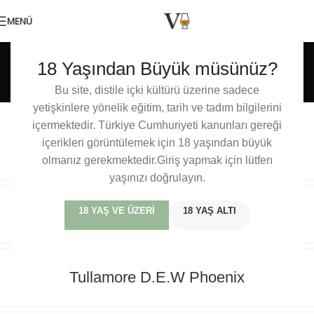
MENÜ
Etiket arşivleri: Tullamore
18 Yaşından Büyük müsünüz?
Dew
Bu site, distile içki kültürü üzerine sadece
yetişkinlere yönelik eğitim, tarih ve tadım bilgilerini
içermektedir. Türkiye Cumhuriyeti kanunları gereği
Tullamore D.E.W. XO Caribbean Rum
içerikleri görüntülemek için 18 yaşından büyük
Cask Finish
olmanız gerekmektedir.Giriş yapmak için lütfen
yaşınızı doğrulayın.
Tullamore D.E.W 12 Special Reserve
18 YAŞ VE ÜZERI
18 YAŞ ALTI
Tullamore D.E.W Phoenix