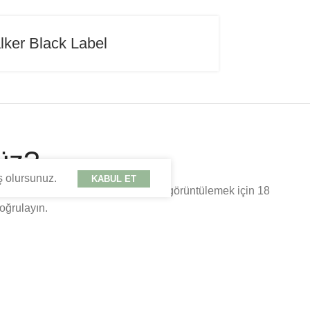
ker Black Label
üz?
ş olursunuz.
KABUL ET
umhuriyeti kanunları gereği içerikleri görüntülemek için 18
oğrulayın.