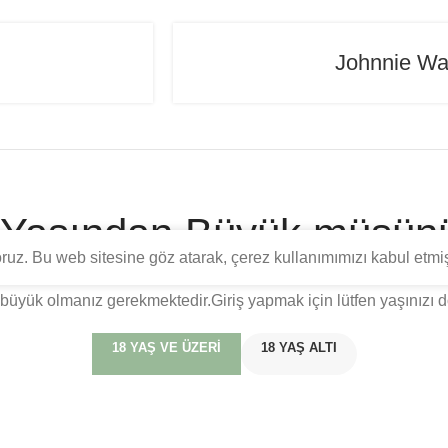
Johnnie Wal
 Yaşından Büyük müsün
yoruz. Bu web sitesine göz atarak, çerez kullanımımızı kabul etmi
yönelik eğitim, tarih ve tadım bilgilerini içermektedir. Türkiye C
büyük olmanız gerekmektedir.Giriş yapmak için lütfen yaşınızı d
18 YAŞ VE ÜZERI
18 YAŞ ALTI