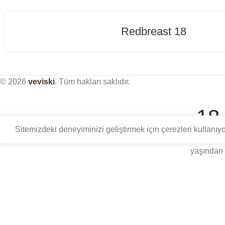
Redbreast 18
© 2026
veviski
. Tüm hakları saklıdır.
18
Sitemizdeki deneyiminizi geliştirmek için çerezleri kullanı
Bu site, distile içki kültürü üzerine sadece yetişkinlere 
yaşından 