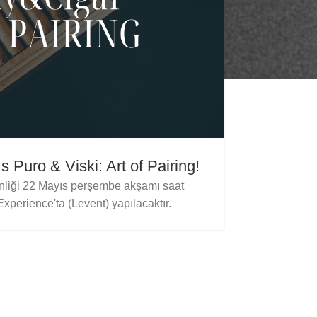
 Puro & Viski: Art of Pairing!
Tadım d
kinliği 22 Mayıs perşembe akşamı saat
perience'ta (Levent) yapılacaktır.
WhiskyTalk
19:30