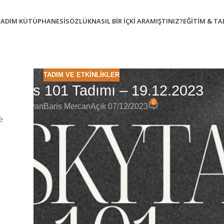
TADIM KÜTÜPHANESI
SÖZLÜK
NASIL BIR İÇKI ARAMIŞTINIZ?
EĞITIM & T
TADIM VE ETKINLIKLER
yTalks 101 Tadımı – 19.12.2023
0
Yayınlayan
Baris Mercan
Açık 07/12/2023
e
imanjaro / Bomonti’de yapılacaktır. Viski kültürüne dair her şeyi
ı oldukça zengin bir anlatımla başlıyoruz. Bu anlatım sırasında bi
klı ülkelerden farklı stillerde 6 viski tadacağız. Bu sırada viski
ve markalar arasındaki farklılıkları ve bu farklılıklara neden ol
elerde yaptığı gezilerden perde arkası bilgileri ve keyifli hikay