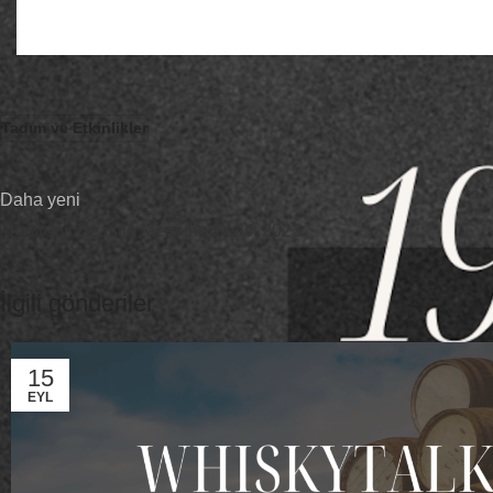
cevap kısmıyla viski kültürüne dair merak ettiklerinizi keyifli bi
Katılım şartlarını öğrenmek ve rezervasyon için hello@speyco
Tadım ve Etkinlikler
Daha yeni
Timorous Beastie Meet the Beast 2023
İlgili gönderiler
15
EYL