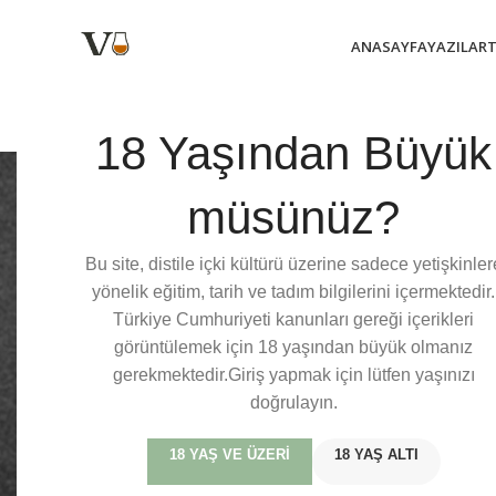
ANASAYFA
YAZILAR
18 Yaşından Büyük
Whisk
müsünüz?
Bu site, distile içki kültürü üzerine sadece yetişkinler
(Kontenjanımız dolmuştur)
yönelik eğitim, tarih ve tadım bilgilerini içermektedir.
Whiskytalks 101 etkinliği 19 Aralık Salı akşamı saat 20:00’de Kil
Türkiye Cumhuriyeti kanunları gereği içerikleri
üretim süreçleri, ve farklı viski türleri gibi konuların yer aldığ
görüntülemek için 18 yaşından büyük olmanız
yumuşak karakterli giriş viskimiz eşlik ediyor olacak.
gerekmektedir.Giriş yapmak için lütfen yaşınızı
doğrulayın.
İlk bölüm sonrasında İskoçya, İrlanda, Amerika ve Japonya gibi far
çıkardığı yolculuğa odaklanırken aynı zamanda ülkeler, bölgeler 
18 YAŞ VE ÜZERI
18 YAŞ ALTI
eğitmenimiz Barış Mercan’ın İskoçya başta olmak üzere farklı ülk