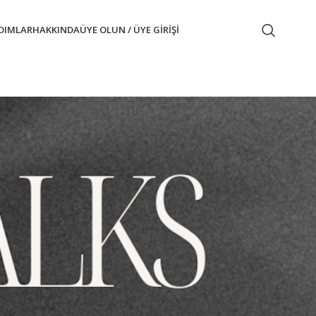
ADIMLAR
HAKKINDA
ÜYE OLUN / ÜYE GIRIŞI
n konuşulacağı bu eğitimimize viski tarihi,
zlere damaklarımızı tadıma hazırlayacak
 tadımının inceliklerine ve aromaların bizleri
an faktörleri konuşacağız. Bu anlatımla beraber
eleri dinleyeceğiz. Anlatım sonrasında ise soru-