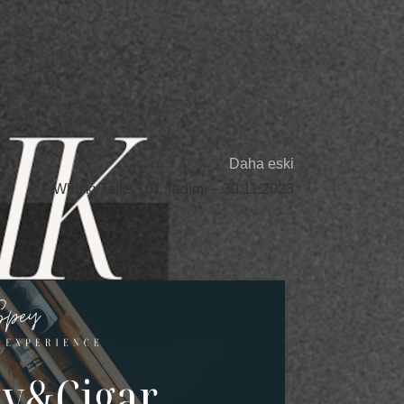
l medya hesabından mesaj atabilirsiniz.
Daha eski
WhiskyTalks 101 Tadımı – 30.11.2023
14
NIS