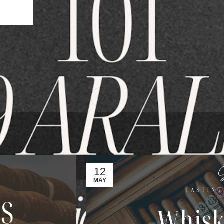
r sohbet eşliğinde konuşacağız.
nsultancy.com mail adresinden ve
@speytastingexperience
sosya
12
MAY