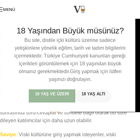
MENÜ
TADIM VE ETKINLIKLER
,
WHISKYTALKS
18 Yaşından Büyük müsünüz?
WhiskyTalks Zoom Tadımı #3
0
Baris Mercan
Açık 13/01/2021
Bu site, distile içki kültürü üzerine sadece
yetişkinlere yönelik eğitim, tarih ve tadım bilgilerini
(Kontenjan dolmuştur)
içermektedir. Türkiye Cumhuriyeti kanunları gereği
Tarih:
30 Ocak Cumartesi
içerikleri görüntülemek için 18 yaşından büyük
olmanız gerekmektedir.Giriş yapmak için lütfen
Saat:
20.30
yaşınızı doğrulayın.
Lokasyon:
Zoom
18 YAŞ VE ÜZERI
18 YAŞ ALTI
Süre:
Eğitimin ortalama 3 saat süresi olmakla beraber eğitim
sonrasında soru-cevaplar ve sohbete bağlı olarak bu süre
dileyen katılımcılar için daha uzun olabilir.
Seviye:
Viski kültürüne giriş yapmak isteyenler, viski