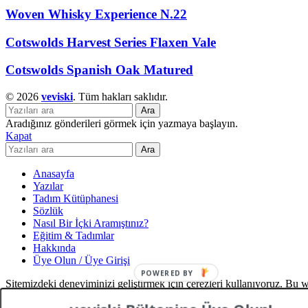
Woven Whisky Experience N.22
Cotswolds Harvest Series Flaxen Vale
Cotswolds Spanish Oak Matured
© 2026
veviski
. Tüm hakları saklıdır.
Ara
Aradığınız gönderileri görmek için yazmaya başlayın.
Kapat
Ara
Anasayfa
Yazılar
Tadım Kütüphanesi
Sözlük
Nasıl Bir İçki Aramıştınız?
Eğitim & Tadımlar
Hakkında
Üye Olun / Üye Girişi
POWERED BY
Sitemizdeki deneyiminizi geliştirmek için çerezleri kullanıyoruz. Bu w
Kabul et