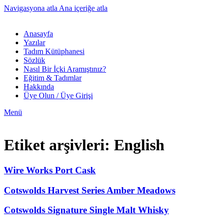
Navigasyona atla
Ana içeriğe atla
Anasayfa
Yazılar
Tadım Kütüphanesi
Sözlük
Nasıl Bir İçki Aramıştınız?
Eğitim & Tadımlar
Hakkında
Üye Olun / Üye Girişi
Menü
Etiket arşivleri: English
Wire Works Port Cask
Cotswolds Harvest Series Amber Meadows
Cotswolds Signature Single Malt Whisky