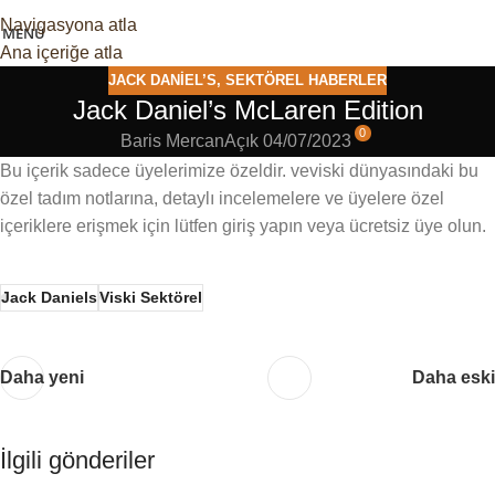
Navigasyona atla
MENÜ
Ana içeriğe atla
JACK DANIEL’S
,
SEKTÖREL HABERLER
Jack Daniel’s McLaren Edition
0
Baris Mercan
Açık 04/07/2023
Bu içerik sadece üyelerimize özeldir. veviski dünyasındaki bu
özel tadım notlarına, detaylı incelemelere ve üyelere özel
içeriklere erişmek için lütfen giriş yapın veya ücretsiz üye olun.
Jack Daniels
Viski Sektörel
Daha yeni
Daha eski
İlgili gönderiler