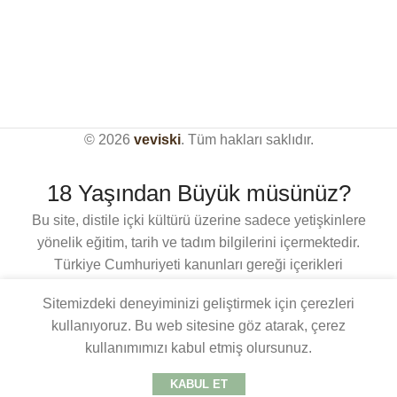
© 2026
veviski
. Tüm hakları saklıdır.
18 Yaşından Büyük müsünüz?
Bu site, distile içki kültürü üzerine sadece yetişkinlere
yönelik eğitim, tarih ve tadım bilgilerini içermektedir.
Türkiye Cumhuriyeti kanunları gereği içerikleri
görüntülemek için 18 yaşından büyük olmanız
Sitemizdeki deneyiminizi geliştirmek için çerezleri
gerekmektedir.Giriş yapmak için lütfen yaşınızı
kullanıyoruz. Bu web sitesine göz atarak, çerez
doğrulayın.
kullanımımızı kabul etmiş olursunuz.
18 YAŞ VE ÜZERI
18 YAŞ ALTI
KABUL ET