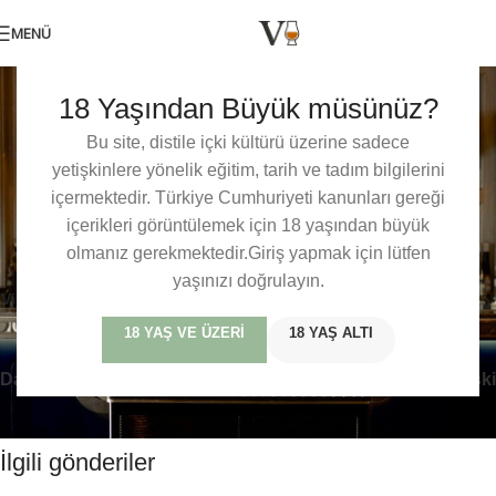
MENÜ
SEKTÖREL HABERLER
18 Yaşından Büyük müsünüz?
Dünyanın En İyi 50 Barı Açıklandı!
0
Baris Mercan
Açık 14/12/2021
Bu site, distile içki kültürü üzerine sadece
yetişkinlere yönelik eğitim, tarih ve tadım bilgilerini
Bu içerik sadece üyelerimize özeldir. veviski dünyasındaki bu
içermektedir. Türkiye Cumhuriyeti kanunları gereği
özel tadım notlarına, detaylı incelemelere ve üyelere özel
içerikleri görüntülemek için 18 yaşından büyük
içeriklere erişmek için lütfen giriş yapın veya ücretsiz üye olun.
olmanız gerekmektedir.Giriş yapmak için lütfen
yaşınızı doğrulayın.
Viski Sektörel
18 YAŞ VE ÜZERI
18 YAŞ ALTI
Daha yeni
Daha eski
İlgili gönderiler