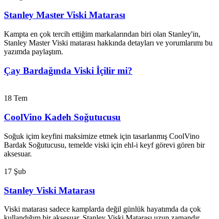
Stanley Master Viski Matarası
Kampta en çok tercih ettiğim markalarından biri olan Stanley'in,
Stanley Master Viski matarası hakkında detayları ve yorumlarımı bu
yazımda paylaştım.
Çay Bardağında Viski İçilir mi?
18
Tem
CoolVino Kadeh Soğutucusu
Soğuk içim keyfini maksimize etmek için tasarlanmış CoolVino
Bardak Soğutucusu, temelde viski için ehl-i keyf görevi gören bir
aksesuar.
17
Şub
Stanley Viski Matarası
Viski matarası sadece kamplarda değil günlük hayatımda da çok
kullandığım bir aksesuar. Stanley Viski Matarası uzun zamandır