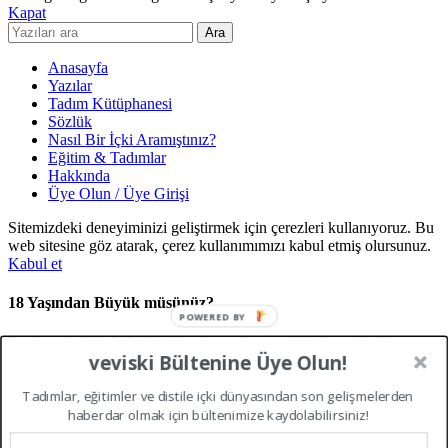
Kapat
Ara
Anasayfa
Yazılar
Tadım Kütüphanesi
Sözlük
Nasıl Bir İçki Aramıştınız?
Eğitim & Tadımlar
Hakkında
Üye Olun / Üye Girişi
Sitemizdeki deneyiminizi geliştirmek için çerezleri kullanıyoruz. Bu
web sitesine göz atarak, çerez kullanımımızı kabul etmiş olursunuz.
Kabul et
18 Yaşından Büyük müsünüz?
POWERED BY
Bu site, distile içki kültürü üzerine sadece yetişkinlere yönelik
veviski Bültenine Üye Olun!
eğitim, tarih ve tadım bilgilerini içermektedir. Türkiye Cumhuriyeti
kanunları gereği içerikleri görüntülemek için 18 yaşından büyük
Tadımlar, eğitimler ve distile içki dünyasından son gelişmelerden
olmanız gerekmektedir.Giriş yapmak için lütfen yaşınızı doğrulayın.
haberdar olmak için bültenimize kaydolabilirsiniz!
Erişim Engellendi