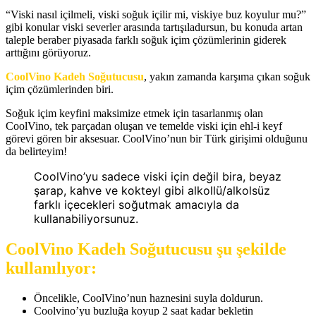
“Viski nasıl içilmeli, viski soğuk içilir mi, viskiye buz koyulur mu?”
gibi konular viski severler arasında tartışıladursun, bu konuda artan
taleple beraber piyasada farklı soğuk içim çözümlerinin giderek
arttığını görüyoruz.
CoolVino Kadeh Soğutucusu
, yakın zamanda karşıma çıkan soğuk
içim çözümlerinden biri.
Soğuk içim keyfini maksimize etmek için tasarlanmış olan
CoolVino, tek parçadan oluşan ve temelde viski için ehl-i keyf
görevi gören bir aksesuar. CoolVino’nun bir Türk girişimi olduğunu
da belirteyim!
CoolVino’yu sadece viski için değil bira, beyaz
şarap, kahve ve kokteyl gibi alkollü/alkolsüz
farklı içecekleri soğutmak amacıyla da
kullanabiliyorsunuz.
CoolVino Kadeh Soğutucusu şu şekilde
kullanılıyor:
Öncelikle, CoolVino’nun haznesini suyla doldurun.
Coolvino’yu buzluğa koyup 2 saat kadar bekletin