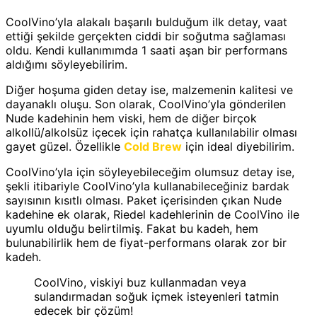
CoolVino’yla alakalı başarılı bulduğum ilk detay, vaat
ettiği şekilde gerçekten ciddi bir soğutma sağlaması
oldu. Kendi kullanımımda 1 saati aşan bir performans
aldığımı söyleyebilirim.
Diğer hoşuma giden detay ise, malzemenin kalitesi ve
dayanaklı oluşu. Son olarak, CoolVino’yla gönderilen
Nude kadehinin hem viski, hem de diğer birçok
alkollü/alkolsüz içecek için rahatça kullanılabilir olması
gayet güzel. Özellikle
Cold Brew
için ideal diyebilirim.
CoolVino’yla için söyleyebileceğim olumsuz detay ise,
şekli itibariyle CoolVino’yla kullanabileceğiniz bardak
sayısının kısıtlı olması. Paket içerisinden çıkan Nude
kadehine ek olarak, Riedel kadehlerinin de CoolVino ile
uyumlu olduğu belirtilmiş. Fakat bu kadeh, hem
bulunabilirlik hem de fiyat-performans olarak zor bir
kadeh.
CoolVino, viskiyi buz kullanmadan veya
sulandırmadan soğuk içmek isteyenleri tatmin
edecek bir çözüm!