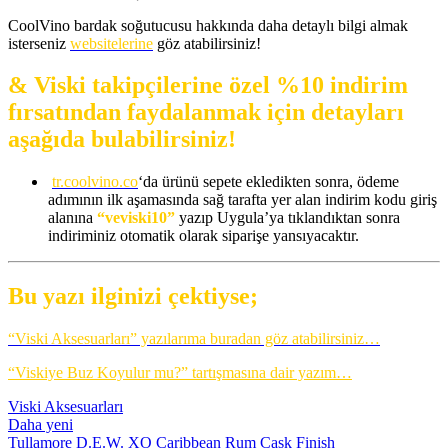
CoolVino bardak soğutucusu hakkında daha detaylı bilgi almak
isterseniz
websitelerine
göz atabilirsiniz!
& Viski takipçilerine özel %10 indirim
fırsatından faydalanmak için detayları
aşağıda bulabilirsiniz!
tr.coolvino.co
‘da ürünü sepete ekledikten sonra, ödeme
adımının ilk aşamasında sağ tarafta yer alan indirim kodu giriş
alanına
“veviski10”
yazıp Uygula’ya tıklandıktan sonra
indiriminiz otomatik olarak siparişe yansıyacaktır.
Bu yazı ilginizi çektiyse;
“Viski Aksesuarları” yazılarıma buradan göz atabilirsiniz…
“Viskiye Buz Koyulur mu?” tartışmasına dair yazım…
Viski Aksesuarları
Daha yeni
Tullamore D.E.W. XO Caribbean Rum Cask Finish