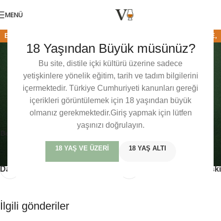
MENÜ
BENRIACH
,
HAFIF
,
İSKOÇYA
,
MEYVEMSI
,
SINGLE MALT
,
SPEYSIDE
,
18 Yaşından Büyük müsünüz?
Benriach The Twelve
VISKI TADIM NOTLARI
0
Baris Mercan
Açık 03/05/2021
Bu site, distile içki kültürü üzerine sadece
yetişkinlere yönelik eğitim, tarih ve tadım bilgilerini
Bu içerik sadece üyelerimize özeldir. veviski dünyasındaki bu
içermektedir. Türkiye Cumhuriyeti kanunları gereği
özel tadım notlarına, detaylı incelemelere ve üyelere özel
içerikleri görüntülemek için 18 yaşından büyük
içeriklere erişmek için lütfen giriş yapın veya ücretsiz üye olun.
olmanız gerekmektedir.Giriş yapmak için lütfen
yaşınızı doğrulayın.
Benriach
İskoçya
Scotch
Single Malt
speyside
Tadım Notları
18 YAŞ VE ÜZERI
18 YAŞ ALTI
Daha yeni
Daha eski
İlgili gönderiler