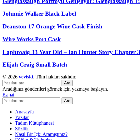
Glenglassaugh Portföyü Genişliyor: Glenglassaugh 1
Johnnie Walker Black Label
Deanston 17 Orange Wine Cask Finish
Wire Works Port Cask
Laphroaig 33 Year Old – Ian Hunter Story Chapter 
Elijah Craig Small Batch
© 2026
veviski
. Tüm hakları saklıdır.
Ara
Aradığınız gönderileri görmek için yazmaya başlayın.
Kapat
Ara
Anasayfa
Yazılar
Tadım Kütüphanesi
Sözlük
Nasıl Bir İçki Aramıştınız?
Eğitim & Tadımlar