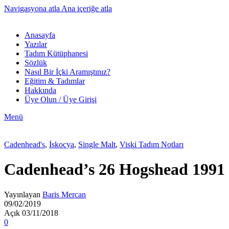
Navigasyona atla
Ana içeriğe atla
Anasayfa
Yazılar
Tadım Kütüphanesi
Sözlük
Nasıl Bir İçki Aramıştınız?
Eğitim & Tadımlar
Hakkında
Üye Olun / Üye Girişi
Menü
Cadenhead's
,
İskoçya
,
Single Malt
,
Viski Tadım Notları
Cadenhead’s 26 Hogshead 1991
Yayınlayan
Baris Mercan
09/02/2019
Açık 03/11/2018
0