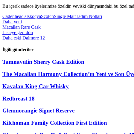
Bu içerik sadece üyelerimize özeldir. veviski dünyasındaki bu özel tadı
Cadenhead's
İskoçya
Scotch
Single Malt
Tadım Notları
Daha yeni
Macallan Rare Cask
Listeye geri dön
Daha eski
Dalmore 12
İlgili gönderiler
Tamnavulin Sherry Cask Edition
The Macallan Harmony Collection’ın Yeni ve Son Üye
Kavalan King Car Whisky
Redbreast 18
Glenmorangie Signet Reserve
Kilchoman Family Collection First Edition