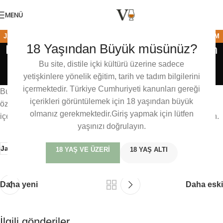
MENÜ
JAPONYA
,
KANOSUKE
,
SINGLE MALT
,
TAHIL VISKILER
,
VISKI TADIM
18 Yaşından Büyük müsünüz?
Kanosuke Hioki Japanese Pot Still Grain
NOTLARI
Whisky
Bu site, distile içki kültürü üzerine sadece
0
yetişkinlere yönelik eğitim, tarih ve tadım bilgilerini
Baris Mercan
Açık 30/12/2024
içermektedir. Türkiye Cumhuriyeti kanunları gereği
Bu içerik sadece üyelerimize özeldir. veviski dünyasındaki bu
içerikleri görüntülemek için 18 yaşından büyük
özel tadım notlarına, detaylı incelemelere ve üyelere özel
olmanız gerekmektedir.Giriş yapmak için lütfen
içeriklere erişmek için lütfen giriş yapın veya ücretsiz üye olun.
yaşınızı doğrulayın.
Japanese
Kanosuke
Single Malt
Tadım Notları
18 YAŞ VE ÜZERI
18 YAŞ ALTI
Daha yeni
Daha eski
İlgili gönderiler