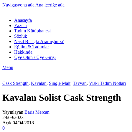
Navigasyona atla
Ana içeriğe atla
Anasayfa
Yazılar
Tadım Kütüphanesi
Sözlük
Nasıl Bir İçki Aramıştınız?
Eğitim & Tadımlar
Hakkında
Üye Olun / Üye Girişi
Menü
Cask Strength
,
Kavalan
,
Single Malt
,
Tayvan
,
Viski Tadım Notları
Kavalan Solist Cask Strength
Yayınlayan
Baris Mercan
29/09/2023
Açık 04/04/2018
0