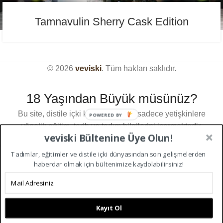
Tamnavulin Sherry Cask Edition
© 2026
veviski
. Tüm hakları saklıdır.
18 Yaşından Büyük müsünüz?
Bu site, distile içki kültürü üzerine sadece yetişkinlere
POWERED BY
yönelik eğitim, tarih ve tadım bilgilerini içermektedir.
veviski Bültenine Üye Olun!
Türkiye Cumhuriyeti kanunları gereği içerikleri
görüntülemek için 18 yaşından büyük olmanız
Tadımlar, eğitimler ve distile içki dünyasından son gelişmelerden
Sitemizdeki deneyiminizi geliştirmek için çerezleri
gerekmektedir.Giriş yapmak için lütfen yaşınızı
haberdar olmak için bültenimize kaydolabilirsiniz!
kullanıyoruz. Bu web sitesine göz atarak, çerez
doğrulayın.
kullanımımızı kabul etmiş olursunuz.
18 YAŞ VE ÜZERI
18 YAŞ ALTI
KABUL ET
Kayıt Ol