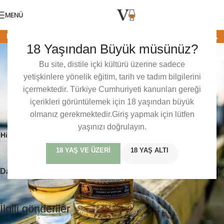
MENÜ
HAFIF İSLI
,
HIGHLANDS
,
İSKOÇYA
,
OLD PULTENEY
,
SINGLE MALT
,
18 Yaşından Büyük müsünüz?
Old Pulteney 12
VISKI TADIM NOTLARI
0
Baris Mercan
Açık 13/03/2021
Bu site, distile içki kültürü üzerine sadece
yetişkinlere yönelik eğitim, tarih ve tadım bilgilerini
Bu içerik sadece üyelerimize özeldir. veviski dünyasındaki bu
içermektedir. Türkiye Cumhuriyeti kanunları gereği
özel tadım notlarına, detaylı incelemelere ve üyelere özel
içerikleri görüntülemek için 18 yaşından büyük
içeriklere erişmek için lütfen giriş yapın veya ücretsiz üye olun.
olmanız gerekmektedir.Giriş yapmak için lütfen
yaşınızı doğrulayın.
Highlands
İskoçya
Old Pulteney
Single Malt
Tadım Notları
18 YAŞ VE ÜZERI
18 YAŞ ALTI
Daha yeni
Daha eski
İlgili gönderiler