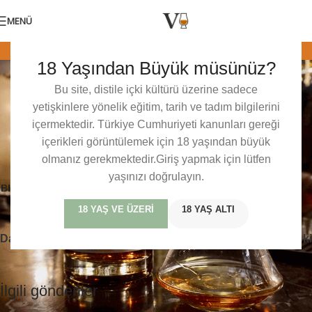
MENÜ
BLENDED (HARMAN) VISKILER
,
CHIVAS REGAL
,
İSKOÇYA
,
VISKI
18 Yaşından Büyük müsünüz?
Chivas Regal House of Brothers Blend
TADIM NOTLARI
0
Baris Mercan
Açık 27/05/2019
Bu site, distile içki kültürü üzerine sadece
yetişkinlere yönelik eğitim, tarih ve tadım bilgilerini
Bu içerik sadece üyelerimize özeldir. veviski dünyasındaki bu
içermektedir. Türkiye Cumhuriyeti kanunları gereği
özel tadım notlarına, detaylı incelemelere ve üyelere özel
içerikleri görüntülemek için 18 yaşından büyük
içeriklere erişmek için lütfen giriş yapın veya ücretsiz üye olun.
olmanız gerekmektedir.Giriş yapmak için lütfen
yaşınızı doğrulayın.
Blended
Chivas Regal
İskoçya
Scotch
Tadım Notları
18 YAŞ VE ÜZERI
18 YAŞ ALTI
Daha yeni
Daha eski
İlgili gönderiler