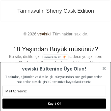
Tamnavulin Sherry Cask Edition
© 2026
veviski
. Tüm hakları saklıdır.
18 Yaşından Büyük müsünüz?
Bu site, distile içki kültürü üzerine sadece yetişkinlere
POWERED BY
yönelik eğitim, tarih ve tadım bilgilerini içermektedir.
veviski Bültenine Üye Olun!
Türkiye Cumhuriyeti kanunları gereği içerikleri
görüntülemek için 18 yaşından büyük olmanız
Tadımlar, eğitimler ve distile içki dünyasından son gelişmelerden
Sitemizdeki deneyiminizi geliştirmek için çerezleri
gerekmektedir.Giriş yapmak için lütfen yaşınızı
haberdar olmak için bültenimize kaydolabilirsiniz!
kullanıyoruz. Bu web sitesine göz atarak, çerez
doğrulayın.
kullanımımızı kabul etmiş olursunuz.
18 YAŞ VE ÜZERI
18 YAŞ ALTI
KABUL ET
Kayıt Ol