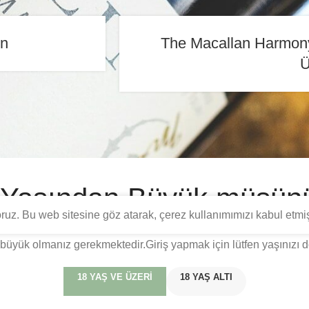
on
The Macallan Harmony
Ü
 Yaşından Büyük müsün
yoruz. Bu web sitesine göz atarak, çerez kullanımımızı kabul etmi
yönelik eğitim, tarih ve tadım bilgilerini içermektedir. Türkiye C
büyük olmanız gerekmektedir.Giriş yapmak için lütfen yaşınızı d
18 YAŞ VE ÜZERI
18 YAŞ ALTI