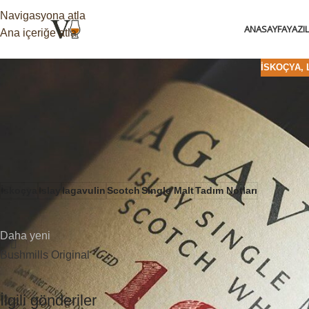
Navigasyona atla
ANASAYFA
YAZI
Ana içeriğe atla
İSKOÇYA
,
Bu içerik sadece üyelerimize özeldir. veviski dünyasındaki bu öze
üye olun.
İskoçya
Islay
lagavulin
Scotch
Single Malt
Tadım Notları
Daha yeni
Bushmills Original
İlgili gönderiler