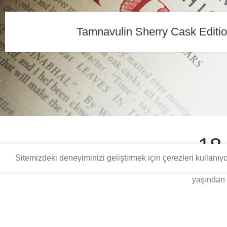
Tamnavulin Sherry Cask Editi
© 2026
veviski
. Tüm hakları saklıdır.
18
Sitemizdeki deneyiminizi geliştirmek için çerezleri kullanı
Bu site, distile içki kültürü üzerine sadece yetişkinlere 
yaşından 