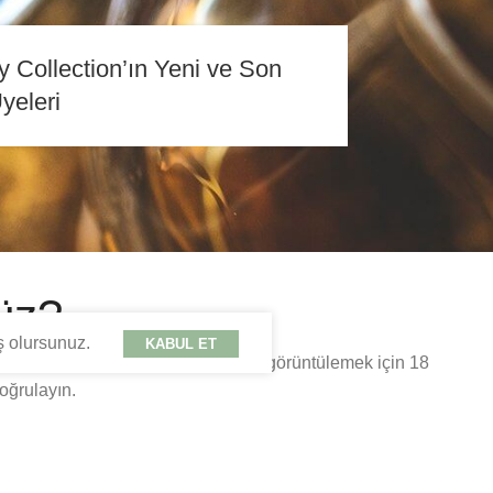
 Collection’ın Yeni ve Son
yeleri
üz?
ş olursunuz.
KABUL ET
umhuriyeti kanunları gereği içerikleri görüntülemek için 18
oğrulayın.