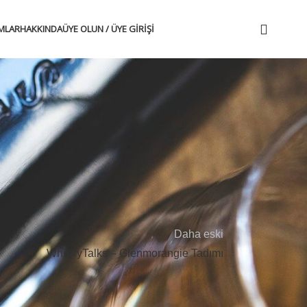
IMLAR
HAKKINDA
ÜYE OLUN / ÜYE GIRIŞI
e erişmek için lütfen giriş yapın veya ücretsiz
Daha eski
WhiskyTalks – Glenmorangie Tadımı