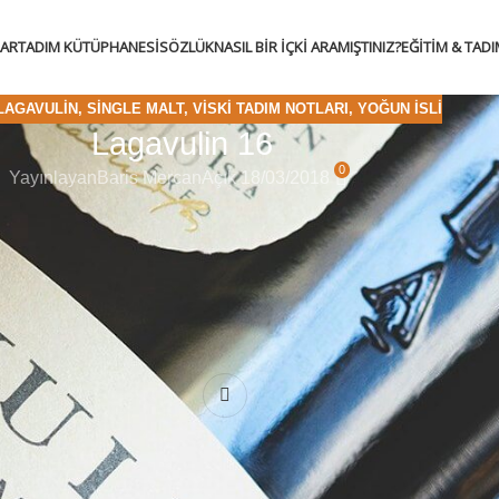
LAR
TADIM KÜTÜPHANESI
SÖZLÜK
NASIL BIR İÇKI ARAMIŞTINIZ?
EĞITIM & TAD
LAGAVULIN
,
SINGLE MALT
,
VISKI TADIM NOTLARI
,
YOĞUN İSLI
Lagavulin 16
0
Yayınlayan
Baris Mercan
Açık 18/03/2018
l tadım notlarına, detaylı incelemelere ve üyelere özel içerikler