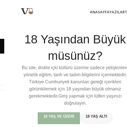
ANASAYFA
YAZILAR
18 Yaşından Büyük
Eti
müsünüz?
Jameson Remixed
Jameson 
Bu site, distile içki kültürü üzerine sadece yetişkinler
Caribbean Beats
Smal
yönelik eğitim, tarih ve tadım bilgilerini içermektedir.
Türkiye Cumhuriyeti kanunları gereği içerikleri
görüntülemek için 18 yaşından büyük olmanız
gerekmektedir.Giriş yapmak için lütfen yaşınızı
27
Karşınızda Jameson
doğrulayın.
AĞU
Brewery Edition Gara
18 YAŞ VE ÜZERI
18 YAŞ ALTI
Guzu!