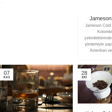
Jameson
Jameson Cold 
Kolombi
çekirdeklerind
yöntemiyle yap
Amerikan ve Ş
07
28
KAS
EKI