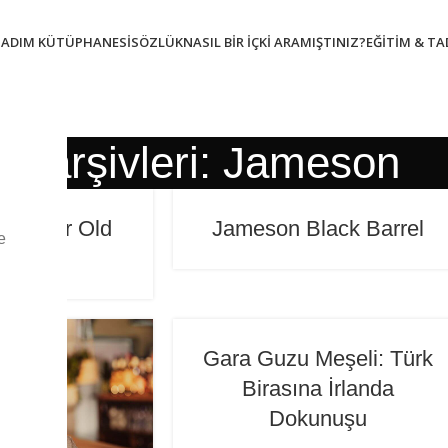
TADIM KÜTÜPHANESI
SÖZLÜK
NASIL BIR İÇKI ARAMIŞTINIZ?
EĞITIM & T
ket arşivleri: Jameson
22 Year Old
Jameson Black Barrel
e
l Batch
Gara Guzu Meşeli: Türk
Birasına İrlanda
Dokunuşu