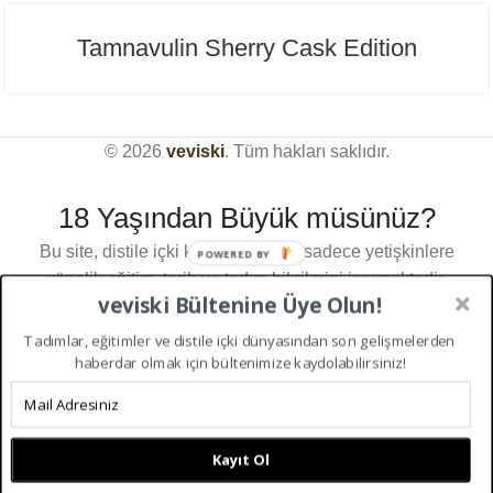
Tamnavulin Sherry Cask Edition
© 2026
veviski
. Tüm hakları saklıdır.
18 Yaşından Büyük müsünüz?
Bu site, distile içki kültürü üzerine sadece yetişkinlere
POWERED BY
yönelik eğitim, tarih ve tadım bilgilerini içermektedir.
veviski Bültenine Üye Olun!
Türkiye Cumhuriyeti kanunları gereği içerikleri
görüntülemek için 18 yaşından büyük olmanız
Tadımlar, eğitimler ve distile içki dünyasından son gelişmelerden
Sitemizdeki deneyiminizi geliştirmek için çerezleri
gerekmektedir.Giriş yapmak için lütfen yaşınızı
haberdar olmak için bültenimize kaydolabilirsiniz!
kullanıyoruz. Bu web sitesine göz atarak, çerez
doğrulayın.
kullanımımızı kabul etmiş olursunuz.
18 YAŞ VE ÜZERI
18 YAŞ ALTI
KABUL ET
Kayıt Ol