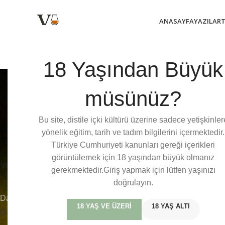
ANASAYFA
YAZILAR
18 Yaşından Büyük
müsünüz?
Bu site, distile içki kültürü üzerine sadece yetişkinler
Bu içerik sadece üyelerimize özeldir. veviski dünyasındaki bu öze
yönelik eğitim, tarih ve tadım bilgilerini içermektedir.
üye olun.
Türkiye Cumhuriyeti kanunları gereği içerikleri
görüntülemek için 18 yaşından büyük olmanız
Viski Bilgileri
gerekmektedir.Giriş yapmak için lütfen yaşınızı
doğrulayın.
Daha yeni
18 YAŞ VE ÜZERI
18 YAŞ ALTI
Dalmore’un Gümüş Geyik Sembolünün Hikayesi