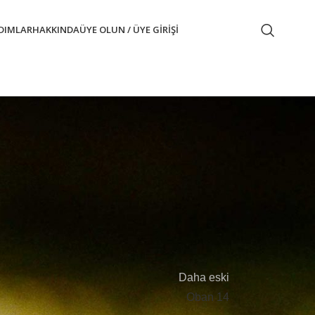
ADIMLAR
HAKKINDA
ÜYE OLUN / ÜYE GIRIŞI
e erişmek için lütfen giriş yapın veya ücretsiz
Daha eski
Oban 14