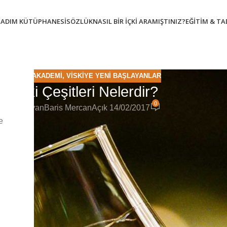
TADIM KÜTÜPHANESI
SÖZLÜK
NASIL BIR İÇKI ARAMIŞTINIZ?
EĞITIM & T
DISTILE AKADEMI
,
VISKIYE YENI BAŞLAYANLAR
Viski Çeşitleri Nelerdir?
0
Yayınlayan
Baris Mercan
Açık 14/02/2017
e
l tadım notlarına, detaylı incelemelere ve üyelere özel içerikler