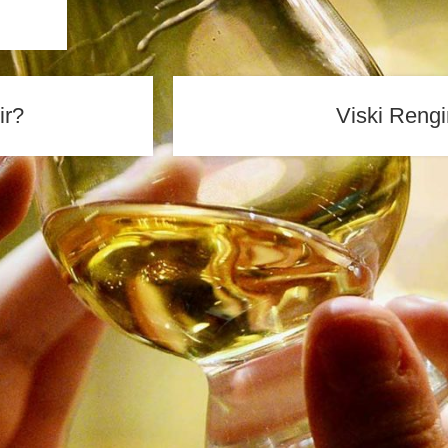
ir?
Viski Rengi