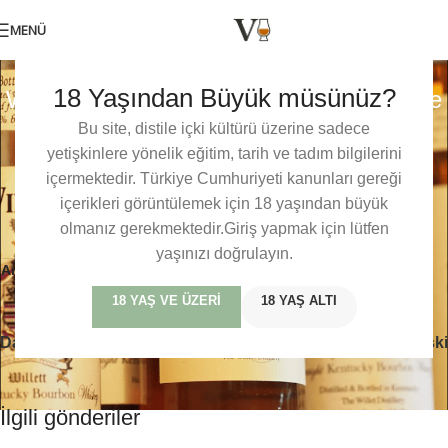
MENÜ
AMERIKA
,
ÇAVDAR VISKILER
,
VISKI TADIM NOTLARI
,
WILLETT
18 Yaşından Büyük müsünüz?
Willett Family Estate Bottled Straight Rye
0
Baris Mercan
Açık 14/05/2019
Bu site, distile içki kültürü üzerine sadece
yetişkinlere yönelik eğitim, tarih ve tadım bilgilerini
Bu içerik sadece üyelerimize özeldir. veviski dünyasındaki bu
içermektedir. Türkiye Cumhuriyeti kanunları gereği
özel tadım notlarına, detaylı incelemelere ve üyelere özel
içerikleri görüntülemek için 18 yaşından büyük
içeriklere erişmek için lütfen giriş yapın veya ücretsiz üye olun.
olmanız gerekmektedir.Giriş yapmak için lütfen
yaşınızı doğrulayın.
Amerika
Çavdar Viski
Rye
Tadım Notları
Willett
18 YAŞ VE ÜZERI
18 YAŞ ALTI
Daha yeni
Daha eski
İlgili gönderiler