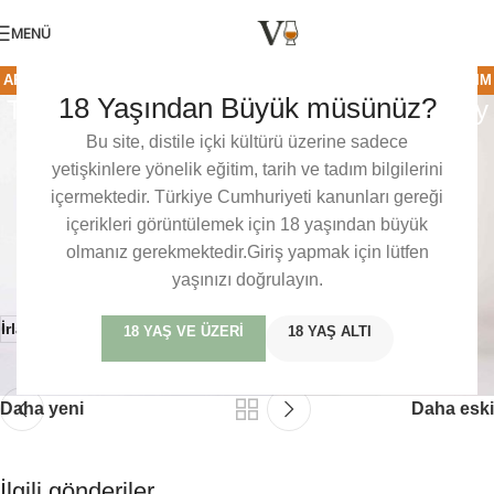
MENÜ
AROMATIK
,
İRLANDA
,
SINGLE POT STILL
,
TWO STACKS
,
VISKI TADIM
18 Yaşından Büyük müsünüz?
Two Stacks Polaris 2.1 – 7 Years Old Dry
NOTLARI
Red Tokaji Finish
Bu site, distile içki kültürü üzerine sadece
0
yetişkinlere yönelik eğitim, tarih ve tadım bilgilerini
Baris Mercan
Açık 18/02/2024
içermektedir. Türkiye Cumhuriyeti kanunları gereği
Bu içerik sadece üyelerimize özeldir. veviski dünyasındaki bu
içerikleri görüntülemek için 18 yaşından büyük
özel tadım notlarına, detaylı incelemelere ve üyelere özel
olmanız gerekmektedir.Giriş yapmak için lütfen
içeriklere erişmek için lütfen giriş yapın veya ücretsiz üye olun.
yaşınızı doğrulayın.
İrlanda
Single Pot Still
Tadım Notları
Two Stacks
18 YAŞ VE ÜZERI
18 YAŞ ALTI
Daha yeni
Daha eski
İlgili gönderiler