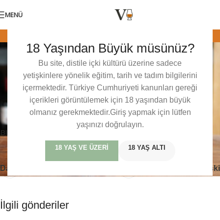
MENÜ
BLENDED MALT (MALT HARMAN)
,
JAPONYA
,
NIKKA
,
VISKI TADIM
18 Yaşından Büyük müsünüz?
Nikka Pure Malt Red
NOTLARI
0
Baris Mercan
Açık 29/11/2018
Bu site, distile içki kültürü üzerine sadece
yetişkinlere yönelik eğitim, tarih ve tadım bilgilerini
Bu içerik sadece üyelerimize özeldir. veviski dünyasındaki bu
içermektedir. Türkiye Cumhuriyeti kanunları gereği
özel tadım notlarına, detaylı incelemelere ve üyelere özel
içerikleri görüntülemek için 18 yaşından büyük
içeriklere erişmek için lütfen giriş yapın veya ücretsiz üye olun.
olmanız gerekmektedir.Giriş yapmak için lütfen
yaşınızı doğrulayın.
Blended Malt
Japon
Nikka
Tadım Notları
18 YAŞ VE ÜZERI
18 YAŞ ALTI
Daha yeni
Daha eski
İlgili gönderiler