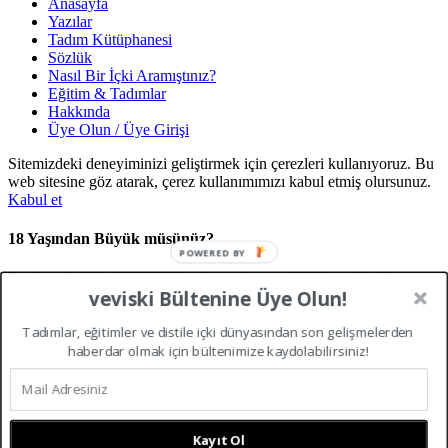
Anasayfa
Yazılar
Tadım Kütüphanesi
Sözlük
Nasıl Bir İçki Aramıştınız?
Eğitim & Tadımlar
Hakkında
Üye Olun / Üye Girişi
Sitemizdeki deneyiminizi geliştirmek için çerezleri kullanıyoruz. Bu
web sitesine göz atarak, çerez kullanımımızı kabul etmiş olursunuz.
Kabul et
18 Yaşından Büyük müsünüz?
POWERED BY
Bu site, distile içki kültürü üzerine sadece yetişkinlere yönelik
veviski Bültenine Üye Olun!
eğitim, tarih ve tadım bilgilerini içermektedir. Türkiye Cumhuriyeti
kanunları gereği içerikleri görüntülemek için 18 yaşından büyük
Tadımlar, eğitimler ve distile içki dünyasından son gelişmelerden
olmanız gerekmektedir.Giriş yapmak için lütfen yaşınızı doğrulayın.
haberdar olmak için bültenimize kaydolabilirsiniz!
Erişim Engellendi
Yaş sınırını karşılamadığınız için bu sitenin içeriğine erişiminiz
kısıtlanmıştır.
Kayıt Ol